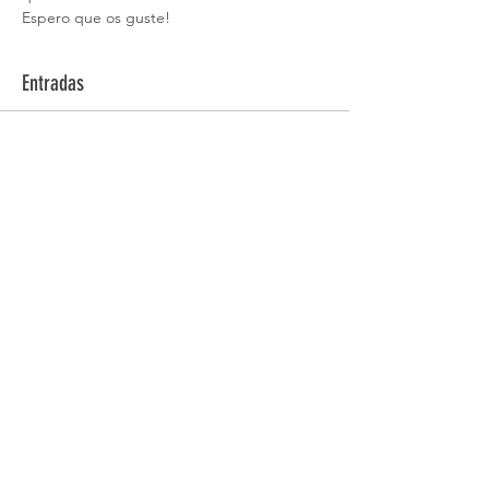
Espero que os guste! 
Entradas
Venta finalizada
Tipo de entrada
E.2 TC PRECEO INDIVIDUAL
Leer más
Precio
6,00 €
Compartir este evento