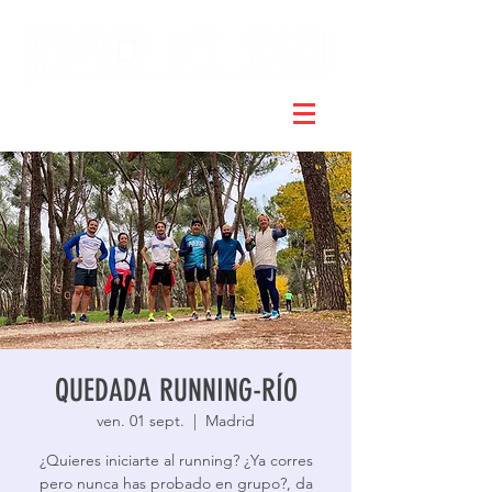
QUEDADA RUNNING-RÍO
ven. 01 sept.
  |  
Madrid
¿Quieres iniciarte al running? ¿Ya corres
pero nunca has probado en grupo?, da