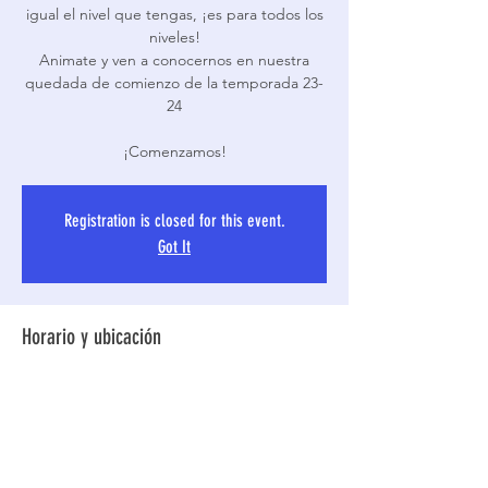
igual el nivel que tengas, ¡es para todos los
niveles!
Animate y ven a conocernos en nuestra
quedada de comienzo de la temporada 23-
24
¡Comenzamos!
Registration is closed for this event.
Got It
Horario y ubicación
01 sept. 2023, 19:30
Madrid, Av del Manzanares, 78, 28011
Madrid, España